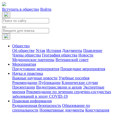
Вступить в общество
Войти
Общество
Об обществе
Устав
История
Документы
Правление
Члены общества
География общества
Новости
Медицинские партнеры
Ветеранский совет
Мероприятия
Предстоящие мероприятия
Прошедшие мероприятия
Наука и практика
Важные научные новости
Учебные пособия
Рекомендации
Публикации
Клинические случаи
Презентации
Видеотрансляции и архив
Экспертные
мнения
Рекомендации по лечению сердечно-сосудистых
заболеваний в эпоху COVID-19
Правовая информация
Радиационная безопасность
Образование по
специальности
Нормативные документы
Консультация