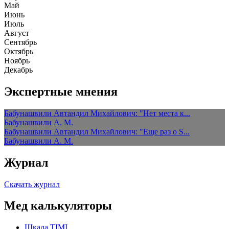
Май
Июнь
Июль
Август
Сентябрь
Октябрь
Ноябрь
Декабрь
Экспертные мнения
Бабунашвили Автандил Михайлович: "Нет места к...
Бабунашвили А. М.
Бабунашвили Автандил Михайлович: "Еще раз о S...
Бабунашвили А. М.
Журнал
Скачать журнал
Мед калькуляторы
Шкала TIMI