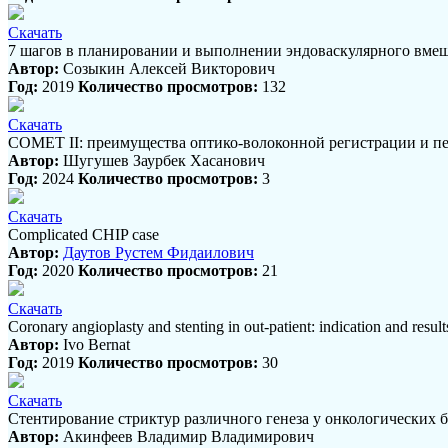
Скачать
7 шагов в планировании и выполнении эндоваскулярного вме
Автор:
Созыкин Алексей Викторович
Год:
2019
Количество просмотров:
132
Скачать
COMET II: преимущества оптико-волоконной регистрации и п
Автор:
Шугушев Заурбек Хасанович
Год:
2024
Количество просмотров:
3
Скачать
Complicated CHIP case
Автор:
Даутов Рустем Фидаилович
Год:
2020
Количество просмотров:
21
Скачать
Coronary angioplasty and stenting in out-patient: indication and result
Автор:
Ivo Bernat
Год:
2019
Количество просмотров:
30
Скачать
Cтентирование стриктур различного генеза у онкологических
Автор:
Акинфеев Владимир Владимирович