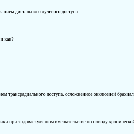
ванием дистального лучевого доступа
и как?
ем трансрадиального доступа, осложненное окклюзией брахиал
дики при эндоваскулярном вмешательстве по поводу хроническ