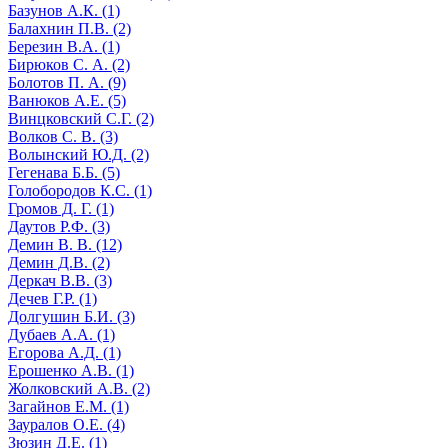
Базунов А.К. (1)
Балахнин П.В. (2)
Березин В.А. (1)
Бирюков С. А. (2)
Болотов П. А. (9)
Ванюков А.Е. (5)
Винцковский С.Г. (2)
Волков С. В. (3)
Волынский Ю.Д. (2)
Гегенава Б.Б. (5)
Голобородов К.С. (1)
Громов Д. Г. (1)
Даутов Р.Ф. (3)
Демин В. В. (12)
Демин Д.В. (2)
Деркач В.В. (3)
Дечев Г.Р. (1)
Долгушин Б.И. (3)
Дубаев А.А. (1)
Егорова А.Д. (1)
Ерошенко А.В. (1)
Жолковский А.В. (2)
Загайнов Е.М. (1)
Зауралов О.Е. (4)
Зюзин Д.Е. (1)