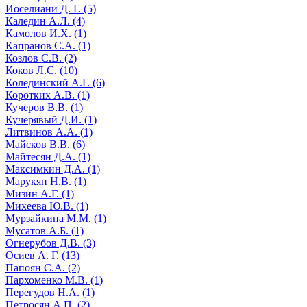
Иоселиани Д. Г. (5)
Каледин А.Л. (4)
Камолов И.Х. (1)
Капранов С.А. (1)
Козлов С.В. (2)
Коков Л.С. (10)
Колединский А.Г. (6)
Коротких А.В. (1)
Кучеров В.В. (1)
Кучерявый Д.И. (1)
Литвинов А.А. (1)
Майсков В.В. (6)
Майтесян Д.А. (1)
Максимкин Д.А. (1)
Марукян Н.В. (1)
Мизин А.Г. (1)
Михеева Ю.В. (1)
Мурзайкина М.М. (1)
Мусатов А.Б. (1)
Огнерубов Д.В. (3)
Осиев А. Г. (13)
Папоян С.А. (2)
Пархоменко М.В. (1)
Перегудов Н.А. (1)
Петросян А.П. (2)