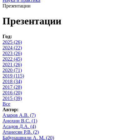
Наука и практика
Презентации
Презентации
Год:
2025 (26)
2024 (22)
2023 (26)
2022 (45)
2021 (26)
2020 (71)
2019 (115)
2018 (34)
2017 (28)
2016 (20)
2015 (39)
Все
Автор:
Азаров А.В. (7)
Анохин В.С. (1)
Асадов Д.А. (4)
Атанесян Р.В. (2)
Бабунашвили А. М. (20)