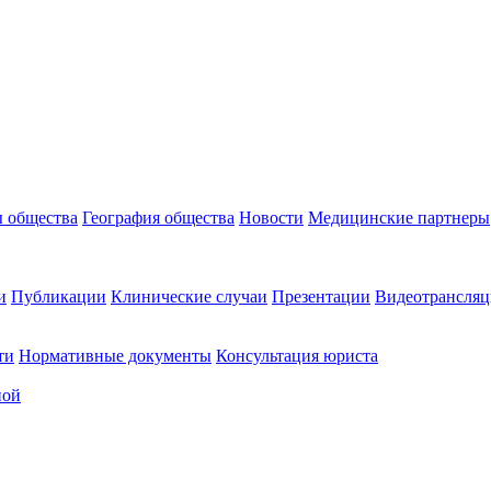
 общества
География общества
Новости
Медицинские партнеры
и
Публикации
Клинические случаи
Презентации
Видеотрансляц
ти
Нормативные документы
Консультация юриста
ной