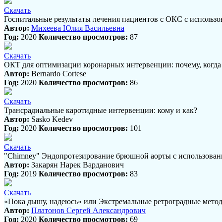
Скачать
Госпитальные результаты лечения пациентов с ОКС с использо
Автор:
Михеева Юлия Васильевна
Год:
2020
Количество просмотров:
87
Скачать
ОКТ для оптимизации коронарных интервенции: почему, когда 
Автор:
Bernardo Cortese
Год:
2020
Количество просмотров:
86
Скачать
Трансрадиальные каротидные интервенции: кому и как?
Автор:
Sasko Kedev
Год:
2020
Количество просмотров:
101
Скачать
"Сhimney" Эндопротезирование брюшной аорты с использовани
Автор:
Закарян Нарек Варданович
Год:
2019
Количество просмотров:
83
Скачать
«Пока дышу, надеюсь» или Экстремальные ретроградные мето
Автор:
Платонов Сергей Александрович
Год:
2020
Количество просмотров:
69