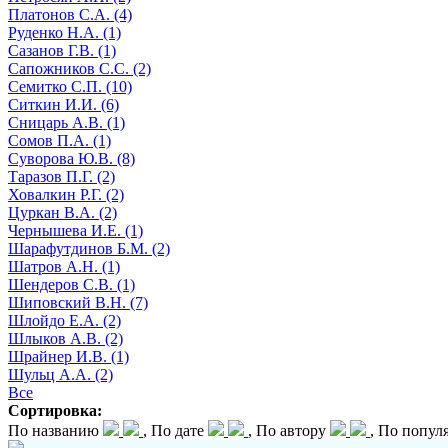
Платонов С.А. (4)
Руденко Н.А. (1)
Сазанов Г.В. (1)
Сапожников С.С. (2)
Семитко С.П. (10)
Ситкин И.И. (6)
Сницарь А.В. (1)
Сомов П.А. (1)
Суворова Ю.В. (8)
Таразов П.Г. (2)
Ховалкин Р.Г. (2)
Цуркан В.А. (2)
Чернышева И.Е. (1)
Шарафутдинов Б.М. (2)
Шатров А.Н. (1)
Шендеров С.В. (1)
Шиповский В.Н. (7)
Шлойдо Е.А. (2)
Шлыков А.В. (2)
Шрайнер И.В. (1)
Шульц А.А. (2)
Все
Сортировка:
По названию
, По дате
, По автору
, По попул