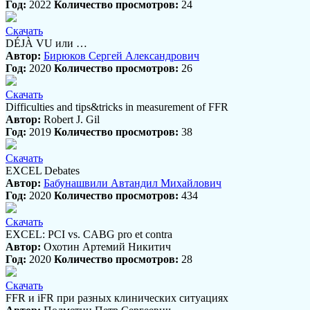
Год:
2022
Количество просмотров:
24
Скачать
DÉJÀ VU или …
Автор:
Бирюков Сергей Александрович
Год:
2020
Количество просмотров:
26
Скачать
Difficulties and tips&tricks in measurement of FFR
Автор:
Robert J. Gil
Год:
2019
Количество просмотров:
38
Скачать
EXCEL Debates
Автор:
Бабунашвили Автандил Михайлович
Год:
2020
Количество просмотров:
434
Скачать
EXCEL: PCI vs. CABG pro et contra
Автор:
Охотин Артемий Никитич
Год:
2020
Количество просмотров:
28
Скачать
FFR и iFR при разных клинических ситуациях