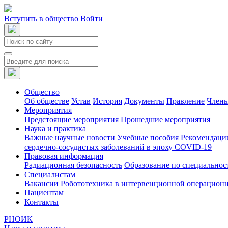
Вступить в общество
Войти
Общество
Об обществе
Устав
История
Документы
Правление
Члены
Мероприятия
Предстоящие мероприятия
Прошедшие мероприятия
Наука и практика
Важные научные новости
Учебные пособия
Рекомендаци
сердечно-сосудистых заболеваний в эпоху COVID-19
Правовая информация
Радиационная безопасность
Образование по специальнос
Специалистам
Вакансии
Робототехника в интервенционной операцион
Пациентам
Контакты
РНОИК