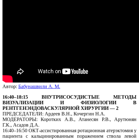
Автор:
Бабунашвили А. М.
16:40–18:15 ВНУТРИСОСУДИСТЫЕ МЕТОДЫ
ВИЗУАЛИЗАЦИИ И ФИЗИОЛОГИИ В
РЕНТГЕНЭНДОВАСКУЛЯРНОЙ ХИРУРГИИ — 2
ПРЕДСЕДАТЕЛИ: Ардеев В.Н., Кочергин Н.А.
МОДЕРАТОРЫ: Коротких А.В., Атанесян Р.В., Арутюнян
Г.К., Асадов Д.А.
16:40–16:50 ОКТ-ассистированная ротационная атерэктомия у
пациента с кальцинированным поражением ствола левой