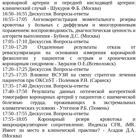
коронарной артерии и передней нисходящей артерии:
клинический случай - Шукуров Ф.Б. (Москва)
16:50–16:55 Дискуссия. Вопросы-ответы
16:55–17:05 Ангиокорегистрация моментального резерва
кровотока у больных с диффузным и многоуровневым
поражением: воспроизводимость, диагностическая ценность и
алгоритм выполнения - Бубнов Д.С. (Москва)
17:05–17:10 Дискуссия. Вопросы-ответы
17:10–17:20 Отдаленные результаты отказа от
реваскуляризации на основании измерения коронарной
физиологии у пациентов с острым и хроническим
коронарным синдромом - Зауралов О.Е.(Всеволожск)
17:20–17:25 Дискуссия. Вопросы-ответы
17:25–17:35 Влияние ВСУЗИ на смену стратегии лечения
пациентов при ОКСпST - Поленков Р.Н. (Саранск)
17:35–17:40 Дискуссия. Вопросы-ответы
17:40–17:50 Результаты данных оптической когерентной
томографии коронарных артерий у пациентов с ишемической
болезнью сердца, проживающих в экстремальных
климатических условиях - Утегенов Р.Б. (Тюмень)
17:50–17:55 Дискуссия. Вопросы-ответы
17:55–18:05 Коронарный резерв кровотока и
микроциркуляторное сопротивление. Индексы CFR, iMR.
Имеет ли место в клинической практике? - Асадов Д.А.
(Москва)