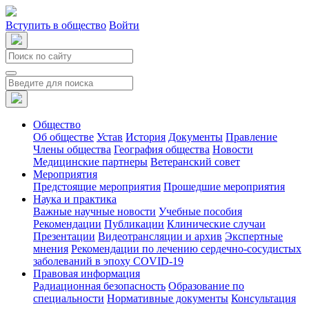
Вступить в общество
Войти
Общество
Об обществе
Устав
История
Документы
Правление
Члены общества
География общества
Новости
Медицинские партнеры
Ветеранский совет
Мероприятия
Предстоящие мероприятия
Прошедшие мероприятия
Наука и практика
Важные научные новости
Учебные пособия
Рекомендации
Публикации
Клинические случаи
Презентации
Видеотрансляции и архив
Экспертные
мнения
Рекомендации по лечению сердечно-сосудистых
заболеваний в эпоху COVID-19
Правовая информация
Радиационная безопасность
Образование по
специальности
Нормативные документы
Консультация