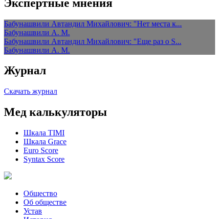
Экспертные мнения
Бабунашвили Автандил Михайлович: "Нет места к...
Бабунашвили А. М.
Бабунашвили Автандил Михайлович: "Еще раз о S...
Бабунашвили А. М.
Журнал
Скачать журнал
Мед калькуляторы
Шкала TIMI
Шкала Grace
Euro Score
Syntax Score
Общество
Об обществе
Устав