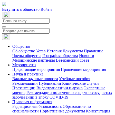
Вступить в общество
Войти
Общество
Об обществе
Устав
История
Документы
Правление
Члены общества
География общества
Новости
Медицинские партнеры
Ветеранский совет
Мероприятия
Предстоящие мероприятия
Прошедшие мероприятия
Наука и практика
Важные научные новости
Учебные пособия
Рекомендации
Публикации
Клинические случаи
Презентации
Видеотрансляции и архив
Экспертные
мнения
Рекомендации по лечению сердечно-сосудистых
заболеваний в эпоху COVID-19
Правовая информация
Радиационная безопасность
Образование по
специальности
Нормативные документы
Консультация