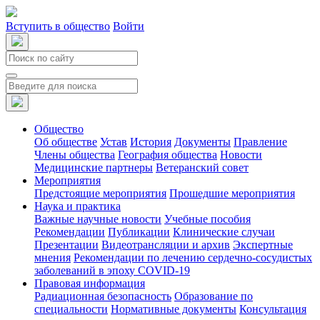
Вступить в общество
Войти
Общество
Об обществе
Устав
История
Документы
Правление
Члены общества
География общества
Новости
Медицинские партнеры
Ветеранский совет
Мероприятия
Предстоящие мероприятия
Прошедшие мероприятия
Наука и практика
Важные научные новости
Учебные пособия
Рекомендации
Публикации
Клинические случаи
Презентации
Видеотрансляции и архив
Экспертные
мнения
Рекомендации по лечению сердечно-сосудистых
заболеваний в эпоху COVID-19
Правовая информация
Радиационная безопасность
Образование по
специальности
Нормативные документы
Консультация