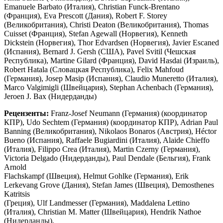
Emanuele Barbato (Италия), Christian Funck-Brentano
(Франция), Eva Prescott (Дания), Robert F. Storey
(Великобритания), Christi Deaton (Великобритания), Thomas
Cuisset (Франция), Stefan Agewall (Норвегия), Kenneth
Dickstein (Норвегия), Thor Edvardsen (Норвегия), Javier Escaned
(Испания), Bernard J. Gersh (США), Pavel Svitil (Чешская
Республика), Martine Gilard (Франция), David Hasdai (Израиль),
Robert Hatala (Словацкая Республика), Felix Mahfoud
(Германия), Josep Masip (Испания), Claudio Muneretto (Италия),
Marco Valgimigli (Швейцария), Stephan Achenbach (Германия),
Jeroen J. Bax (Нидерданды)
Рецензенты:
Franz-Josef Neumann (Германия) (координатор
КПР), Udo Sechtem (Германия) (координатор КПР), Adrian Paul
Banning (Великобритания), Nikolaos Bonaros (Австрия), Héctor
Bueno (Испания), Raffaele Bugiardini (Италия), Alaide Chieffo
(Италия), Filippo Crea (Италия), Martin Czerny (Германия),
Victoria Delgado (Нидерданды), Paul Dendale (Бельгия), Frank
Arnold
Flachskampf (Швеция), Helmut Gohlke (Германия), Erik
Lerkevang Grove (Дания), Stefan James (Швеция), Demosthenes
Katritsis
(Греция), Ulf Landmesser (Германия), Maddalena Lettino
(Италия), Christian M. Matter (Швейцария), Hendrik Nathoe
(Нидерданды),