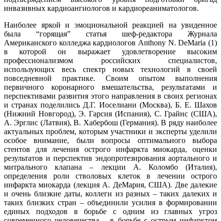
инвазивных кардиоангиологов и кардиореаниматологов.
Наиболее яркой и эмоциональной реакцией на увиденное
была “горящая” статья шеф-редактора Журнала
Американского колледжа кардиологов Anthony N. DeMaria (1)
в которой он выражает удовлетворение высоким
профессионализмом российских специалистов,
использующих весь спектр новых технологий в своей
повседневной практике. Своим опытом выполнения
первичного коронарного вмешательства, результатами и
перспективами развития этого направления в своих регионах
и странах поделились Д.Г. Иоселиани (Москва), Б. Е. Шахов
(Нижний Новгород), Э. Гарсия (Испания), С. Грайнс (США),
А. Эрглис (Латвия), В. Хабербош (Германия). В ряду наиболее
актуальных проблем, которым участники и эксперты уделили
особое внимание, были вопросы оптимального выбора
стентов для лечения острого инфаркта миокарда, оценки
результатов и перспектив эндопротезирования аортального и
митрального клапана – лекции А. Коломбо (Италия),
определения роли стволовых клеток в лечении острого
инфаркта миокарда (лекция А. ДеМария, США). Две далекие
и очень близкие даты, коллеги из разных – таких далеких и
таких близких стран – объединили усилия в формировании
единых подходов в борьбе с одним из главных угроз
современного человечества – в борьбе с острым инфарктом