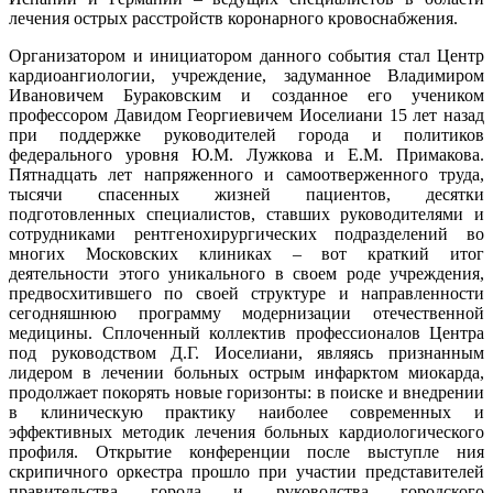
лечения острых расстройств коронарного кровоснабжения.
Организатором и инициатором данного события стал Центр
кардиоангиологии, учреждение, задуманное Владимиром
Ивановичем Бураковским и созданное его учеником
профессором Давидом Георгиевичем Иоселиани 15 лет назад
при поддержке руководителей города и политиков
федерального уровня Ю.М. Лужкова и Е.М. Примакова.
Пятнадцать лет напряженного и самоотверженного труда,
тысячи спасенных жизней пациентов, десятки
подготовленных специалистов, ставших руководителями и
сотрудниками рентгенохирургических подразделений во
многих Московских клиниках – вот краткий итог
деятельности этого уникального в своем роде учреждения,
предвосхитившего по своей структуре и направленности
сегодняшнюю программу модернизации отечественной
медицины. Сплоченный коллектив профессионалов Центра
под руководством Д.Г. Иоселиани, являясь признанным
лидером в лечении больных острым инфарктом миокарда,
продолжает покорять новые горизонты: в поиске и внедрении
в клиническую практику наиболее современных и
эффективных методик лечения больных кардиологического
профиля. Открытие конференции после выступле ния
скрипичного оркестра прошло при участии представителей
правительства города и руководства городского