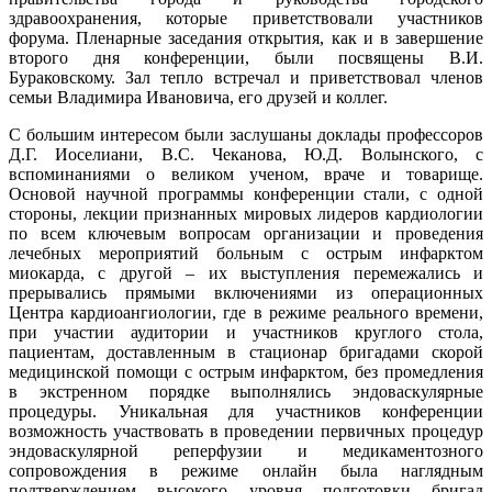
здравоохранения, которые приветствовали участников
форума. Пленарные заседания открытия, как и в завершение
второго дня конференции, были посвящены В.И.
Бураковскому. Зал тепло встречал и приветствовал членов
семьи Владимира Ивановича, его друзей и коллег.
С большим интересом были заслушаны доклады профессоров
Д.Г. Иоселиани, В.С. Чеканова, Ю.Д. Волынского, с
вспоминаниями о великом ученом, враче и товарище.
Основой научной программы конференции стали, с одной
стороны, лекции признанных мировых лидеров кардиологии
по всем ключевым вопросам организации и проведения
лечебных мероприятий больным с острым инфарктом
миокарда, с другой – их выступления перемежались и
прерывались прямыми включениями из операционных
Центра кардиоангиологии, где в режиме реального времени,
при участии аудитории и участников круглого стола,
пациентам, доставленным в стационар бригадами скорой
медицинской помощи с острым инфарктом, без промедления
в экстренном порядке выполнялись эндоваскулярные
процедуры. Уникальная для участников конференции
возможность участвовать в проведении первичных процедур
эндоваскулярной реперфузии и медикаментозного
сопровождения в режиме онлайн была наглядным
подтверждением высокого уровня подготовки бригад