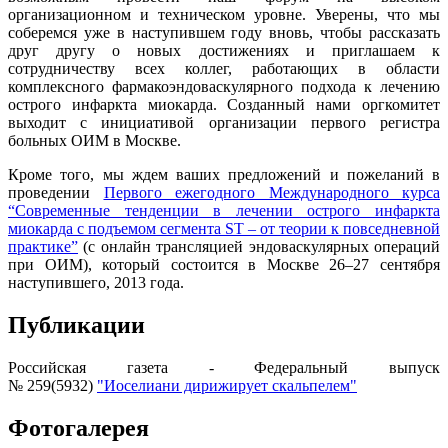
организационном и техническом уровне. Уверены, что мы
соберемся уже в наступившем году вновь, чтобы рассказать
друг другу о новых достижениях и приглашаем к
сотрудничеству всех коллег, работающих в области
комплексного фармакоэндоваскулярного подхода к лечению
острого инфаркта миокарда. Созданный нами оргкомитет
выходит с инициативой организации первого регистра
больных ОИМ в Москве.
Кроме того, мы ждем ваших предложений и пожеланий в
проведении
Первого ежегодного Международного курса
“Современные тенденции в лечении острого инфаркта
миокарда с подъемом сегмента ST – от теории к повседневной
практике”
(с онлайн трансляцией эндоваскулярных операций
при ОИМ), который состоится в Москве 26–27 сентября
наступившего, 2013 года.
Публикации
Российская газета - Федеральный выпуск
№ 259(5932)
"Иоселиани дирижирует скальпелем"
Фотогалерея