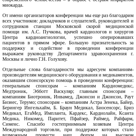
миокарда.
От имени организаторов конференции мы еще раз благодарим
всех участников: докладчиков и слушателей, руководителей и
сотрудников станции Московской скорой медицинской
помощи им. А.С. Пучкова, врачей кардиологов и хирургов
Центра кардиоангиологии, успешно оперировавших
пациентов в прямом эфире. Большую признательность за
поддержку и содействие в проведении конференции
выражаем руководству Департамента здравоохранения г.
Москвы и лично Г.Н. Голухову.
Отдельные слова благодарности мы адресуем компаниям-
производителям медицинского оборудования и медикаментов,
оказавшим спонсорскую помощь в проведении конференции:
генеральным спонсорам – компаниям Кардиомедикс,
Медтроник, Эбботт Васкуляр; главным спонсорам –
компаниям Биотроник, Инвамед, Джонсон и Джонсон, Раут
Бизнес, Терумо; спонсорам – компаниям Астра Зенека, Байер,
Берингер Ингельхайм, Б. Браун Медикал, Биосенсорс, Бриз
Медикал, ЕгаМед, Импланта, Кардекс, Кардиолайн, Ксанта
Медика, Никомед, Паритет, Пфайзер, Раймед, Райфарм,
Сименс. Спасибо гостеприимным хозяевам Центра
Международной торговли, при поддержке которых стало
возможным провести наш форум на высоком