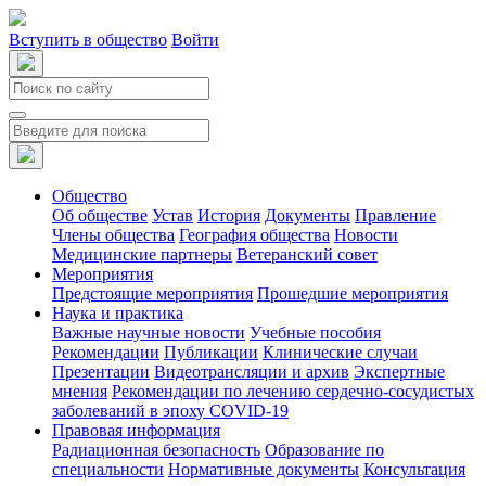
Вступить в общество
Войти
Общество
Об обществе
Устав
История
Документы
Правление
Члены общества
География общества
Новости
Медицинские партнеры
Ветеранский совет
Мероприятия
Предстоящие мероприятия
Прошедшие мероприятия
Наука и практика
Важные научные новости
Учебные пособия
Рекомендации
Публикации
Клинические случаи
Презентации
Видеотрансляции и архив
Экспертные
мнения
Рекомендации по лечению сердечно-сосудистых
заболеваний в эпоху COVID-19
Правовая информация
Радиационная безопасность
Образование по
специальности
Нормативные документы
Консультация