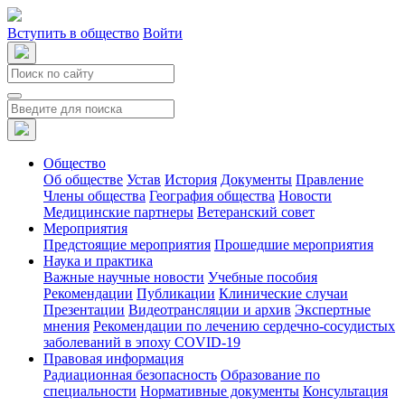
Вступить в общество
Войти
Общество
Об обществе
Устав
История
Документы
Правление
Члены общества
География общества
Новости
Медицинские партнеры
Ветеранский совет
Мероприятия
Предстоящие мероприятия
Прошедшие мероприятия
Наука и практика
Важные научные новости
Учебные пособия
Рекомендации
Публикации
Клинические случаи
Презентации
Видеотрансляции и архив
Экспертные
мнения
Рекомендации по лечению сердечно-сосудистых
заболеваний в эпоху COVID-19
Правовая информация
Радиационная безопасность
Образование по
специальности
Нормативные документы
Консультация