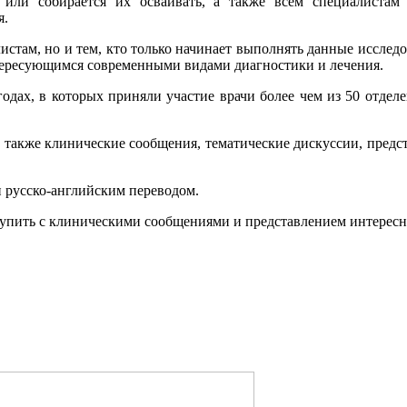
 или собирается их осваивать, а также всем специалиста
я.
стам, но и тем, кто только начинает выполнять данные исследо
тересующимся современными видами диагностики и лечения.
годах, в которых приняли участие врачи более чем из 50 отде
 а также клинические сообщения, тематические дискуссии, пре
 русско-английским переводом.
тупить с клиническими сообщениями и представлением интересн