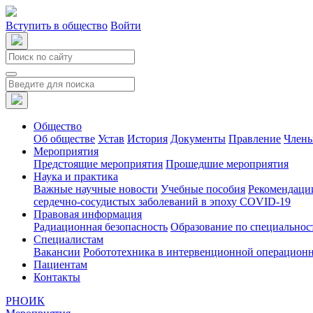
Вступить в общество
Войти
Общество
Об обществе
Устав
История
Документы
Правление
Члены
Мероприятия
Предстоящие мероприятия
Прошедшие мероприятия
Наука и практика
Важные научные новости
Учебные пособия
Рекомендаци
сердечно-сосудистых заболеваний в эпоху COVID-19
Правовая информация
Радиационная безопасность
Образование по специальнос
Специалистам
Вакансии
Робототехника в интервенционной операцион
Пациентам
Контакты
РНОИК