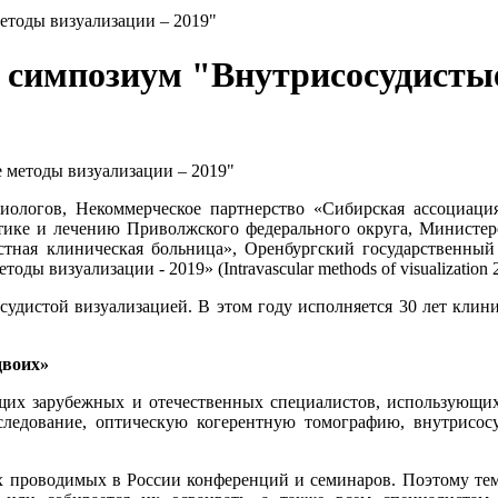
тоды визуализации – 2019"
симпозиум "Внутрисосудистые
ологов, Некоммерческое партнерство «Сибирская ассоциация
тике и лечению Приволжского федерального округа, Министерс
стная клиническая больница», Оренбургский государственный
 визуализации - 2019» (Intravascular methods of visualization 2
сосудистой визуализацией. В этом году исполняется 30 лет клин
двоих»
щих зарубежных и отечественных специалистов, использующи
сследование, оптическую когерентную томографию, внутрисос
ах проводимых в России конференций и семинаров. Поэтому тем