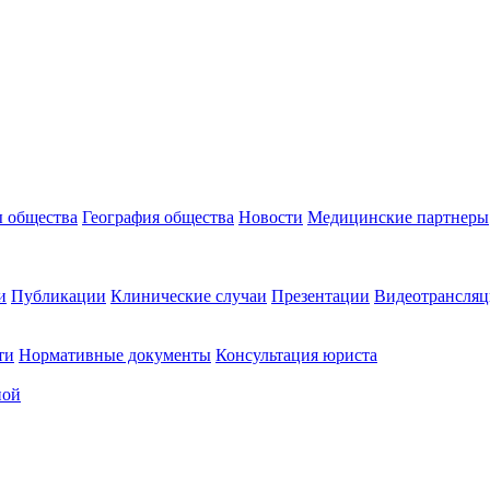
 общества
География общества
Новости
Медицинские партнеры
и
Публикации
Клинические случаи
Презентации
Видеотрансляц
ти
Нормативные документы
Консультация юриста
ной