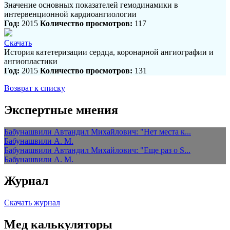
Значение основных показателей гемодинамики в
интервенционной кардиоангиологии
Год:
2015
Количество просмотров:
117
Скачать
История катетеризации сердца, коронарной ангиографии и
ангиопластики
Год:
2015
Количество просмотров:
131
Возврат к списку
Экспертные мнения
Бабунашвили Автандил Михайлович: "Нет места к...
Бабунашвили А. М.
Бабунашвили Автандил Михайлович: "Еще раз о S...
Бабунашвили А. М.
Журнал
Скачать журнал
Мед калькуляторы