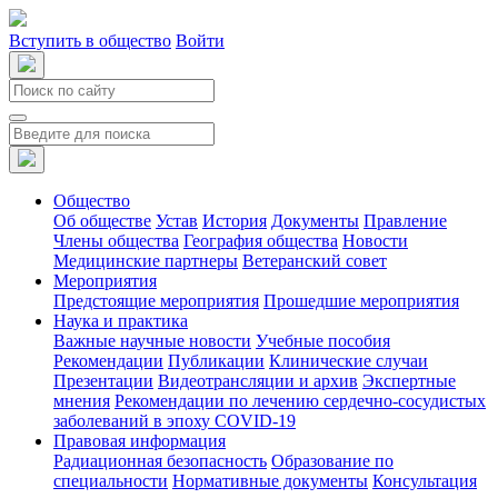
Вступить в общество
Войти
Общество
Об обществе
Устав
История
Документы
Правление
Члены общества
География общества
Новости
Медицинские партнеры
Ветеранский совет
Мероприятия
Предстоящие мероприятия
Прошедшие мероприятия
Наука и практика
Важные научные новости
Учебные пособия
Рекомендации
Публикации
Клинические случаи
Презентации
Видеотрансляции и архив
Экспертные
мнения
Рекомендации по лечению сердечно-сосудистых
заболеваний в эпоху COVID-19
Правовая информация
Радиационная безопасность
Образование по
специальности
Нормативные документы
Консультация