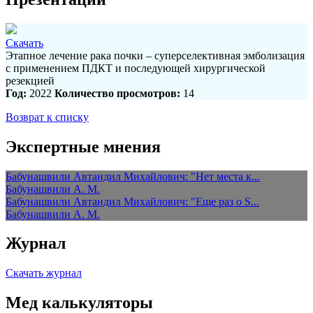
Скачать
Этапное лечение рака почки – суперселективная эмболизация
с применением ПДКТ и последующей хирургической
резекцией
Год:
2022
Количество просмотров:
14
Возврат к списку
Экспертные мнения
Бабунашвили Автандил Михайлович: "Нет места к...
Бабунашвили А. М.
Бабунашвили Автандил Михайлович: "Еще раз о S...
Бабунашвили А. М.
Журнал
Скачать журнал
Мед калькуляторы