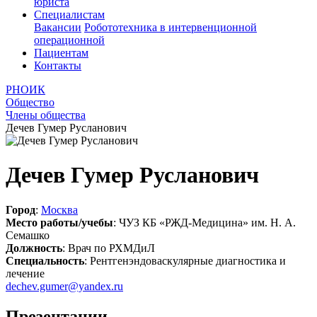
юриста
Специалистам
Вакансии
Робототехника в интервенционной
операционной
Пациентам
Контакты
РНОИК
Общество
Члены общества
Дечев Гумер Русланович
Дечев Гумер Русланович
Город
:
Москва
Место работы/учебы
: ЧУЗ КБ «РЖД-Медицина» им. Н. А.
Семашко
Должность
: Врач по РХМДиЛ
Специальность
: Рентгенэндоваскулярные диагностика и
лечение
dechev.gumer@yandex.ru
Презентации