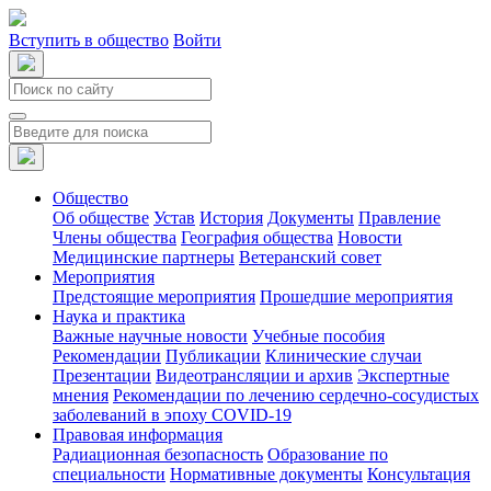
Вступить в общество
Войти
Общество
Об обществе
Устав
История
Документы
Правление
Члены общества
География общества
Новости
Медицинские партнеры
Ветеранский совет
Мероприятия
Предстоящие мероприятия
Прошедшие мероприятия
Наука и практика
Важные научные новости
Учебные пособия
Рекомендации
Публикации
Клинические случаи
Презентации
Видеотрансляции и архив
Экспертные
мнения
Рекомендации по лечению сердечно-сосудистых
заболеваний в эпоху COVID-19
Правовая информация
Радиационная безопасность
Образование по
специальности
Нормативные документы
Консультация